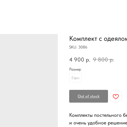
Комплект с одеялом
SKU:
3086
4 900
р.
9 800
р.
Размер
Евро
Out of stock
Комплекты постельного б
и очень удобное решение