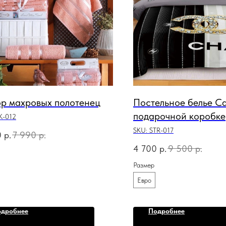
р махровых полотенец
Постельное белье Са
подарочной коробке
K-012
SKU:
STR-017
0
р.
7 990
р.
4 700
р.
9 500
р.
Размер
Евро
дробнее
Подробнее