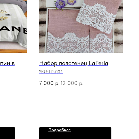
тин в
Набор полотенец LaPerla
SKU:
LP-004
7 000
р.
12 000
р.
Подробнее