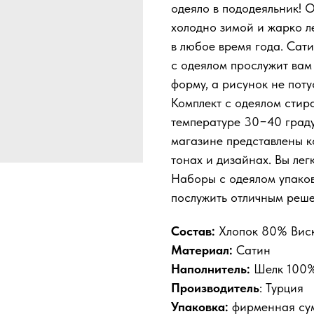
одеяло в пододеяльник! О
холодно зимой и жарко л
в любое время года. Сат
с одеялом прослужит вам 
форму, а рисунок не поту
Комплект с одеялом стир
температуре 30−40 граду
магазине представлены ко
тонах и дизайнах. Вы лег
Наборы с одеялом упаков
послужить отличным реше
Состав:
Хлопок 80% Вис
Материал:
Сатин
Наполнитель:
Шелк 100
Производитель
: Турция
Упаковка:
фирменная су