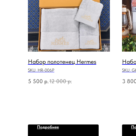
Набор полотенец Hermes
Набо
SKU:
HR-006P
SKU:
G
5 500
р.
12 000
р.
3 80
Подробнее
По