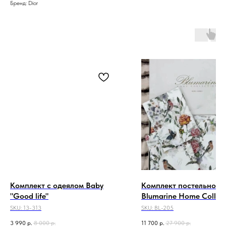
Бренд: Dior
Комплект с одеялом Baby
Комплект постельного 
"Good life"
Blumarine Home Collec
SKU:
13-313
SKU:
BL-205
3 990
р.
8 000
р.
11 700
р.
27 900
р.